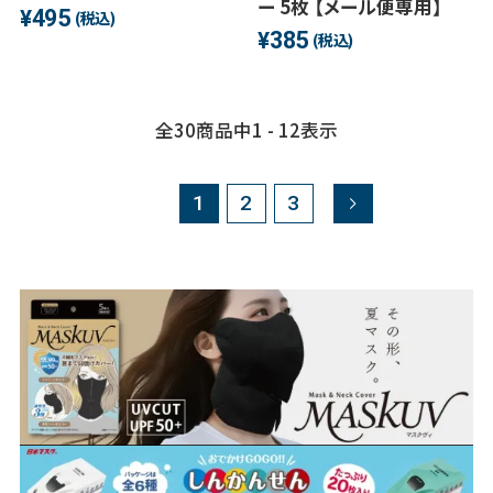
ー 5枚 【メール便専用】
495
¥
(税込)
385
¥
(税込)
全
30
商品中
1 - 12
表示
1
2
3