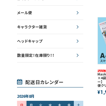
メール便
キャラクター雑貨
ヘッドキャップ
数量限定！在庫限り！！
Mas
×4
配送日カレンダー
ー】
便ク
1,
¥
2026年8月
日
月
火
水
木
金
土