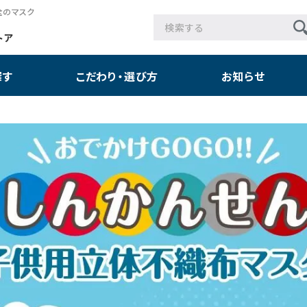
全のマスク
貨
トア
探す
こだわり・選び方
お知らせ
り！！