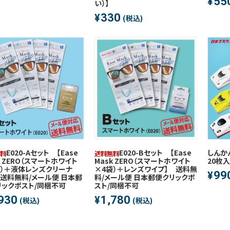
55
¥
い）】
330
¥
(税込)
E020-Aセット 【Ease
E020-Bセット 【Ease
しんか
k ZERO（スマートホワイト
Mask ZERO（スマートホワイト
20枚
袋）＋液体レンズクリーナ
×4袋）＋レンズワイプ】 送料無
99
¥
 送料無料/メール便 日本郵
料/メール便 日本郵便クリックポ
リックポスト/同梱不可
スト/同梱不可
930
1,780
¥
(税込)
(税込)