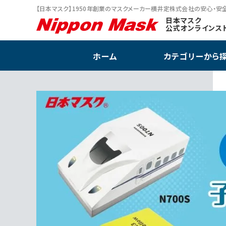
【日本マスク】1950年創業のマスクメーカー横井定株式会社の安心・安
キャラクター雑
日本マスク
公式オンラインス
ヘッドキャップ
ホーム
カテゴリーから
数量限定！在庫限