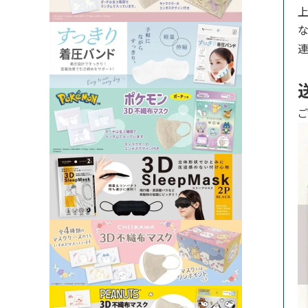
上
な
ご