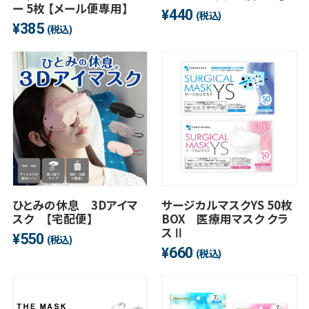
ー 5枚 【メール便専用】
440
¥
(税込)
385
¥
(税込)
ひとみの休息 3Dアイマ
サージカルマスクYS 50枚
スク 【宅配便】
BOX 医療用マスク クラ
スⅡ
550
¥
(税込)
660
¥
(税込)