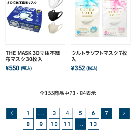
THE MASK 3D立体不織
ウルトラソフトマスク 7枚
布マスク 30枚入
入
550
352
¥
¥
(税込)
(税込)
全
155
商品中
73 - 84
表示
1
...
3
4
5
6
7
8
9
10
11
...
13