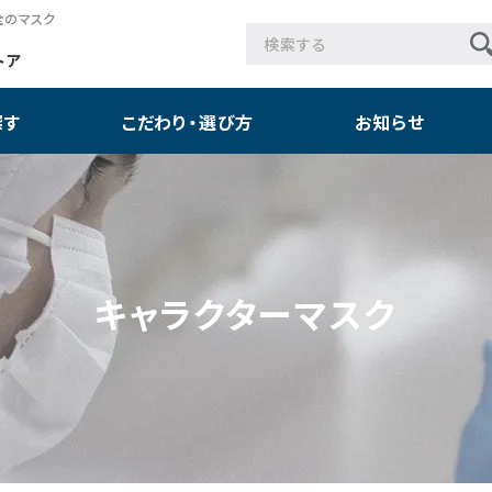
全のマスク
貨
トア
探す
こだわり・選び方
お知らせ
り！！
キャラクターマスク