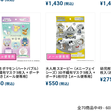
1,430
1,
¥
¥
(税込)
 ポケモン（ハートバブル）
大人用 スヌーピー （メニーフェイ
幼児用
織布マスク 5枚入 + ポーチ
シーズ） 3D不織布マスク 5枚入 +
枚入（
き 【メール便専用】
ポーチ1枚付き 【メール便専用】
27
¥
50
550
¥
(税込)
(税込)
全
70
商品中
49 - 60