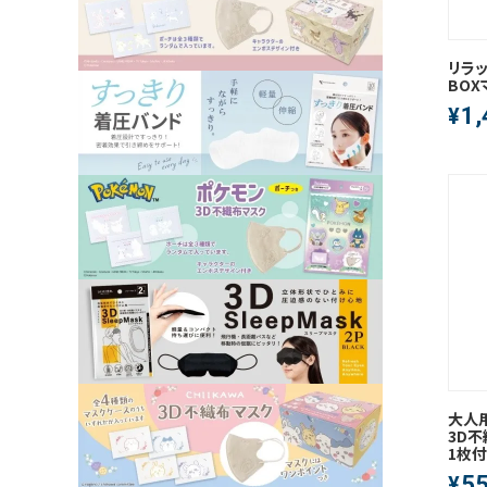
リラッ
BOX
1,
¥
大人用
3D不
1枚付
5
¥