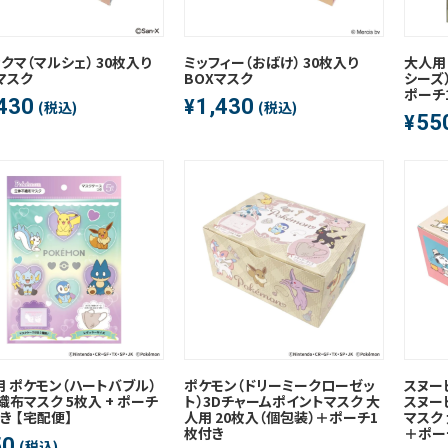
クマ（マルシェ） 30枚入り
ミッフィー（おばけ） 30枚入り
大人用
マスク
BOXマスク
シーズ）
ポーチ
430
1,430
¥
(税込)
(税込)
55
¥
 ポケモン（ハートバブル）
ポケモン（ドリーミークローゼッ
スヌー
織布マスク 5枚入 + ポーチ
ト）3Dチャームポイントマスク 大
スヌー
き 【宅配便】
人用 20枚入（個包装）＋ポーチ1
マスク 
枚付き
＋ポー
50
(税込)