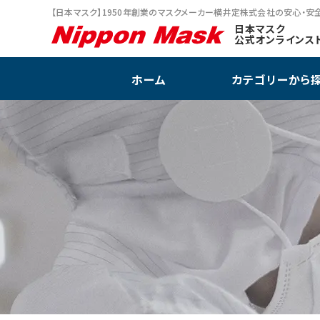
【日本マスク】1950年創業のマスクメーカー横井定株式会社の安心・安
キャラクター雑
日本マスク
公式オンラインス
ヘッドキャップ
ホーム
カテゴリーから
数量限定！在庫限