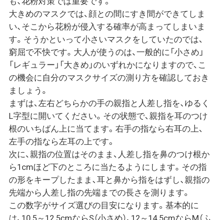
も、花粉対策では重要です。
大きめのマスクでは、顔との間にすき間ができてしま
い、そこから花粉が侵入する確率が高まってしまいま
す。そうかといって小さいマスクをしていたのでは、
窮屈で不快です。大人が使うのは、一般的に「小さめ」
「レギュラー」「大きめ」のいずれかになりますので、こ
の機会に自分のマスクサイズの測り方を確認しておき
ましょう。
まずは、左右どちらかの手の親指と人差し指を、ゆるく
L字型に開いてください。その状態で、親指を耳のつけ
根のいちばん上に当てます。右手の指なら右耳の上、
左手の指なら左耳の上です。
次に、親指の位置はそのまま、人差し指を鼻のつけ根か
ら1cmほど下のところに当たるようにします。その指
の形をキープしたまま、耳と鼻から指をはずし、親指の
先端から人差し指の先端までの長さを測ります。
この数字がサイズ選びの目安になります。基本的に
は、10.5～12.5cmならS（小さめ）、12～14.5cmならM（ふ